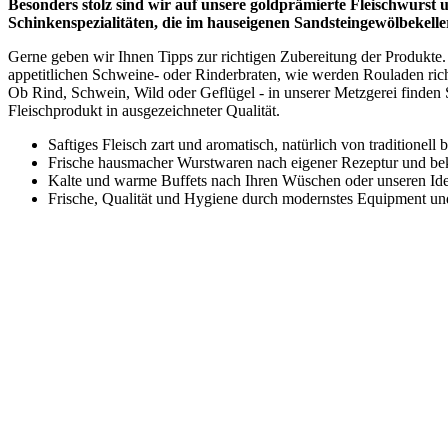
Besonders stolz sind wir auf unsere goldprämierte Fleischwurst 
Schinkenspezialitäten, die im hauseigenen Sandsteingewölbekeller
Gerne geben wir Ihnen Tipps zur richtigen Zubereitung der Produkte
appetitlichen Schweine- oder Rinderbraten, wie werden Rouladen richt
Ob Rind, Schwein, Wild oder Geflügel - in unserer Metzgerei finden Si
Fleischprodukt in ausgezeichneter Qualität.
Saftiges Fleisch zart und aromatisch, natürlich von traditionell
Frische hausmacher Wurstwaren nach eigener Rezeptur und beka
Kalte und warme Buffets nach Ihren Wüschen oder unseren Ide
Frische, Qualität und Hygiene durch modernstes Equipment und 