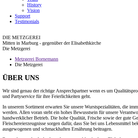
History
Vision
Support
Testimonials
DIE METZGEREI
Mitten in Marburg - gegenüber der Elisabethkirche
Die Metzgerei
Metzgerei Bornemann
Die Metzgerei
ÜBER UNS
Wir sind genau der richtige Ansprechpartner wenn es um Qualitätspr
und Partyservice für ihre Feierlichkeiten geht.
In unserem Sortiment erwarten Sie unsere Wurstspezialitäten, die imme
werden. Allen voran steht ein hohes Bewusstsein für unsere Verantwort
handwerklicher Betrieb. Die hohe Qualität, Frische sowie der gute 
Fleischereierzeugnisse sorgen dafür, dass Sie bei uns Lebensmittel b
ausgewogenen und schmackhaften Ernährung beitragen.